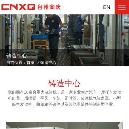
EN
铸
造
中
心
当
前
位
置
：
首
页
>
铸
造
中
心
铸造中心
我们拥有10余台重力浇注机，是一家专业生产汽车、摩托车发动
机缸盖、后摆臂、平叉、车架、正时器、柴油机气缸盖罩、小型
航空发动机、曲轴箱等铸件以及其他零部件的制造型企业。