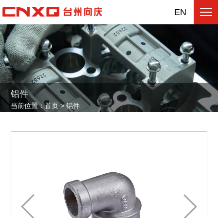
EN
铝
件
当
前
位
置
：
首
页
>
铝
件