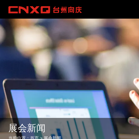
展
会
新
闻
当
前
位
置
：
首
页
>
展
会
新
闻